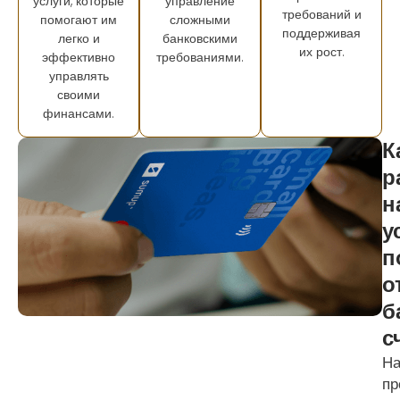
услуги, которые
управление
требований и
помогают им
сложными
поддерживая
легко и
банковскими
их рост.
эффективно
требованиями.
управлять
своими
финансами.
К
р
н
у
п
о
б
с
Н
пр