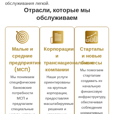
обслуживания легкой.
Отрасли, которые мы
обслуживаем
Малые и
Корпорации
Стартапы
средние
и
и новые
предприятия
транснациональные
бизнесы
(МСП)
компании
Мы помогаем
стартапам
Мы понимаем
Наши услуги
создавать их
специфические
ориентированы
начальную
банковские
на крупные
финансовую
потребности
корпорации,
инфраструктуру,
МСП и
предоставляя
обеспечивая
предлагаем
масштабируемые
соблюдение
специальные
решения и
нормативных