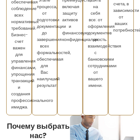
этапе
преимуществ,
взять
обеспечивая
счета, в
процесса,
включая
на
соблюдение
зависимости
от
защиту
себя
всех
от
подготовки
активов
все: от
нормативных
ваших
документации
и
оформления
требований.
потребносте
до
финансовую
документов
Бизнес-
завершения
конфиденциальность.
до
счет
всех
взаимодействия
важен
формальностей,
с
для
обеспечивая
банковскими
управления
для
сотрудниками
финансами,
Вас
от
упрощения
наилучший
вашего
транзакций
результат.
имени.
и
создания
профессионального
имиджа.
Почему выбрать
нас?