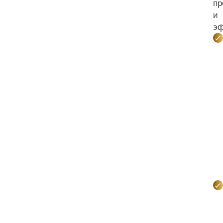
пр
и
эф