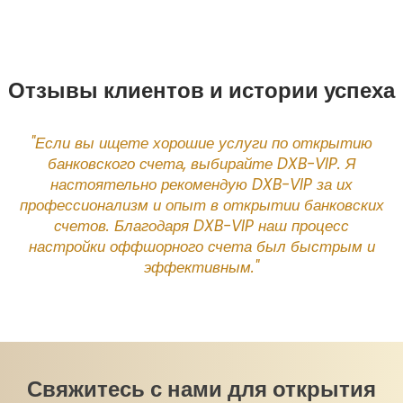
Отзывы клиентов и истории успеха
"Если вы ищете хорошие услуги по открытию
банковского счета, выбирайте DXB-VIP. Я
 с
к
настоятельно рекомендую DXB-VIP за их
B-
в
профессионализм и опыт в открытии банковских
ес-
VI
счетов. Благодаря DXB-VIP наш процесс
ла
с
настройки оффшорного счета был быстрым и
эффективным."
Свяжитесь с нами для открытия