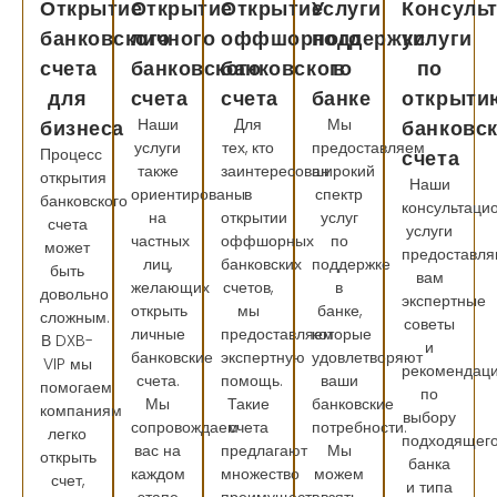
Открытие
Открытие
Открытие
Услуги
Консуль
банковского
личного
оффшорного
поддержки
услуги
счета
банковского
банковского
в
по
для
счета
счета
банке
открыти
Наши
Для
Мы
бизнеса
банковс
услуги
тех, кто
предоставляем
Процесс
счета
также
заинтересован
широкий
открытия
Наши
ориентированы
в
спектр
банковского
консультаци
на
открытии
услуг
счета
услуги
частных
оффшорных
по
может
предоставля
лиц,
банковских
поддержке
быть
вам
желающих
счетов,
в
довольно
экспертные
открыть
мы
банке,
сложным.
советы
личные
предоставляем
которые
В DXB-
и
банковские
экспертную
удовлетворяют
VIP мы
рекомендац
счета.
помощь.
ваши
помогаем
по
Мы
Такие
банковские
компаниям
выбору
сопровождаем
счета
потребности.
легко
подходящег
вас на
предлагают
Мы
открыть
банка
каждом
множество
можем
счет,
и типа