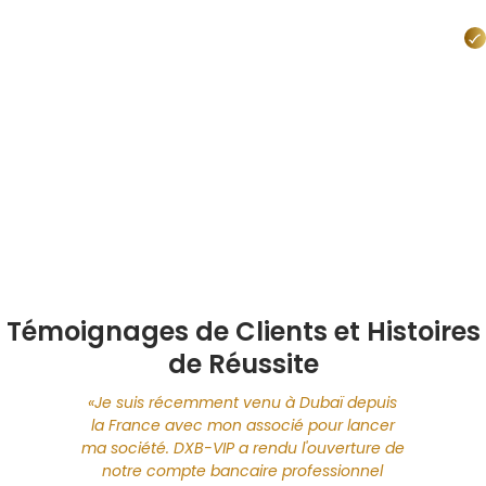
Témoignages de Clients et Histoires
de Réussite
«Je suis récemment venu à Dubaï depuis
ice
«S
la France avec mon associé pour lancer
re,
d'
ma société. DXB-VIP a rendu l'ouverture de
nnalisme
choisis
notre compte bancaire professionnel
s. Grâce
et leur