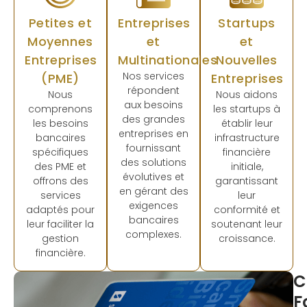
Petites et
Entreprises
Startups
Moyennes
et
et
Entreprises
Multinationales
Nouvelles
Nos services
(PME)
Entreprises
répondent
Nous
Nous aidons
aux besoins
comprenons
les startups à
des grandes
les besoins
établir leur
entreprises en
bancaires
infrastructure
fournissant
spécifiques
financière
des solutions
des PME et
initiale,
évolutives et
offrons des
garantissant
en gérant des
services
leur
exigences
adaptés pour
conformité et
bancaires
leur faciliter la
soutenant leur
complexes.
gestion
croissance.
financière.
C
F