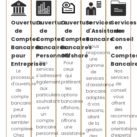
Ouverture
Ouverture
Ouverture
Services
Services
de
de
de
d'Assistance
de
Comptes
Comptes
Comptes
Bancaire
Conseil
Nous
Bancaires
Bancaires
Bancaires
en
proposons
pour
Personnels
Offshore
Compte
une
Nos
Pour
Entreprises
Bancair
gamme
services
ceux
Le
Nos
de
s'adressent
qui
processus
services
services
également
préfèrent
d'ouverture
de
d’assistance
aux
les
de
conseil
bancaire
particuliers
options
compte
vous
adaptés
souhaitant
bancaires
bancaire
offrent
à vos
ouvrir
offshore,
peut
des
besoins,
un
nous
parfois
recommand
allant
compte
offrons
sembler
et des
de la
bancaire
une
complexe.
orientation
gestion
personnel.
assistance
Chez
d’experts
des