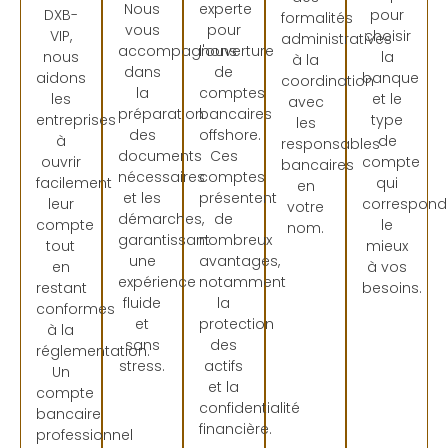
Nous
experte
DXB-
pour
formalités
vous
pour
VIP,
choisir
administratives
accompagnons
l'ouverture
nous
la
à la
dans
de
aidons
banque
coordination
la
comptes
les
et le
avec
préparation
bancaires
entreprises
type
les
des
offshore.
à
de
responsables
documents
Ces
ouvrir
compte
bancaires
nécessaires
comptes
facilement
qui
en
et les
présentent
leur
correspond
votre
démarches,
de
compte
le
nom.
garantissant
nombreux
tout
mieux
une
avantages,
en
à vos
expérience
notamment
restant
besoins.
fluide
la
conformes
et
protection
à la
sans
des
réglementation.
stress.
actifs
Un
et la
compte
confidentialité
bancaire
financière.
professionnel