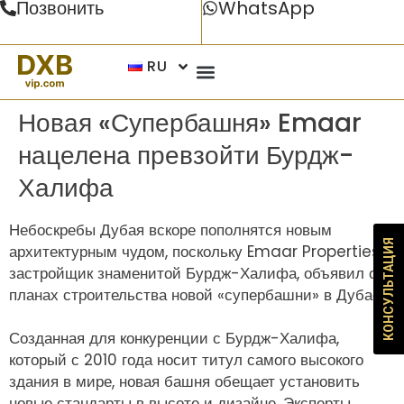
Позвонить
WhatsApp
RU
Новая «Супербашня» Emaar
нацелена превзойти Бурдж-
Халифа
Небоскребы Дубая вскоре пополнятся новым
КОНСУЛЬТАЦИЯ
архитектурным чудом, поскольку Emaar Properties,
застройщик знаменитой Бурдж-Халифа, объявил о
планах строительства новой «супербашни» в Дубае.
Созданная для конкуренции с Бурдж-Халифа,
который с 2010 года носит титул самого высокого
здания в мире, новая башня обещает установить
новые стандарты в высоте и дизайне. Эксперты