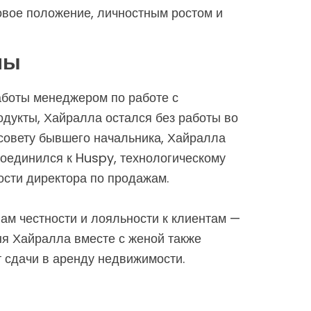
овое положение, личностным ростом и
лы
аботы менеджером по работе с
одукты, Хайралла остался без работы во
совету бывшего начальника, Хайралла
соединился к Huspy, технологическому
ости директора по продажам.
м честности и лояльности к клиентам —
ня Хайралла вместе с женой также
 сдачи в аренду недвижимости.