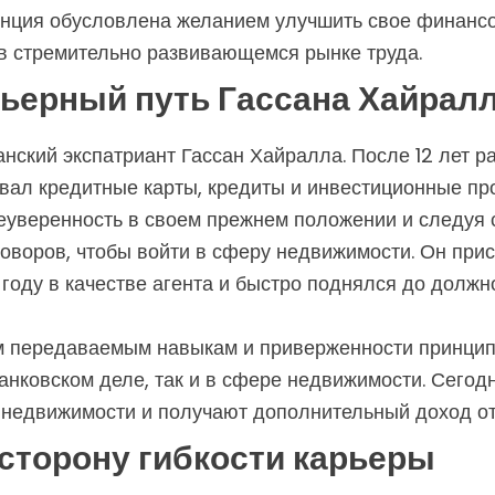
денция обусловлена желанием улучшить свое финанс
в стремительно развивающемся рынке труда.
рьерный путь Гассана Хайрал
нский экспатриант Гассан Хайралла. После 12 лет р
авал кредитные карты, кредиты и инвестиционные пр
еуверенность в своем прежнем положении и следуя 
оворов, чтобы войти в сферу недвижимости. Он при
году в качестве агента и быстро поднялся до должн
м передаваемым навыкам и приверженности принципа
банковском деле, так и в сфере недвижимости. Сегод
недвижимости и получают дополнительный доход от
сторону гибкости карьеры