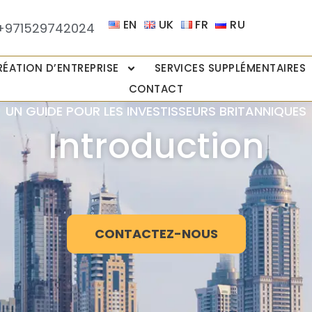
EN
UK
FR
RU
+971529742024
RÉATION D’ENTREPRISE
SERVICES SUPPLÉMENTAIRES
CONTACT
UN GUIDE POUR LES INVESTISSEURS BRITANNIQUES
Introduction
CONTACTEZ-NOUS