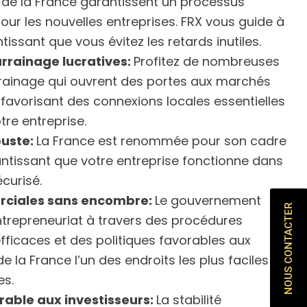
es de la France garantissent un processus
 pour les nouvelles entreprises. FRX vous guide à
issant que vous évitez les retards inutiles.
rrainage lucratives:
Profitez de nombreuses
rainage qui ouvrent des portes aux marchés
 favorisant des connexions locales essentielles
tre entreprise.
buste:
La France est renommée pour son cadre
rantissant que votre entreprise fonctionne dans
curisé.
ciales sans encombre:
Le gouvernement
NOUS CONTACTER
entrepreneuriat à travers des procédures
ficaces et des politiques favorables aux
de la France l’un des endroits les plus faciles
es.
rable aux investisseurs:
La stabilité