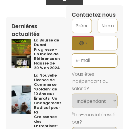
Contactez nous
Dernières
actualités
La Bourse de
NO COUNTRY SELEC
Dubaï
Progresse –
Un Indice de
Référence en
Hausse de
20 % en 2024
Vous êtes
La Nouvelle
Licence de
indépendant ou
Commerce
salarié?
‘Golden’ de
10 Ans aux
Émirats : Un
Changement
Radical pour
la
Êtes-vous intéressé
Croissance
des
par?
Entreprises?