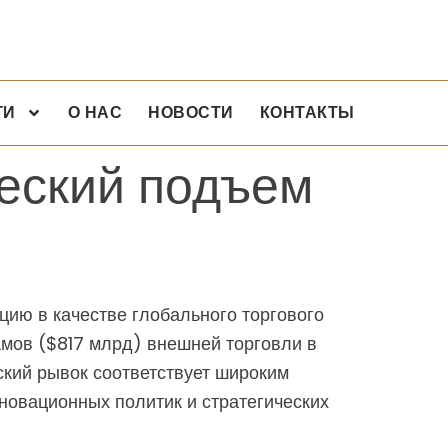
ГИ
О НАС
НОВОСТИ
КОНТАКТЫ
еский подъем
цию в качестве глобального торгового
амов ($817 млрд) внешней торговли в
ский рывок соответствует широким
овационных политик и стратегических