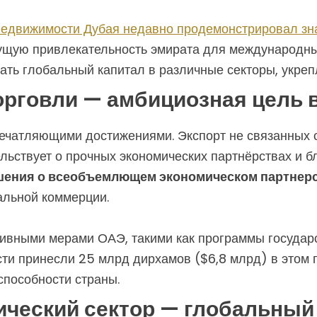
недвижимости Дубая недавно продемонстрировал зна
тущую привлекательность эмирата для международны
ть глобальный капитал в различные секторы, укреп
орговли — амбициозная цель 
чатляющими достижениями. Экспорт не связанных с
льствует о прочных экономических партнёрствах и б
шения о всеобъемлющем экономическом партнер
альной коммерции.
тивными мерами ОАЭ, такими как программы государ
ости принесли 25 млрд дирхамов ($6,8 млрд) в этом
способности страны.
ческий сектор — глобальный