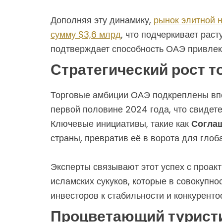
Дополняя эту динамику,
рынок элитной 
сумму $3,6 млрд
, что подчеркивает рас
подтверждает способность ОАЭ привлека
Стратегический рост т
Торговые амбиции ОАЭ подкреплены впе
первой половине 2024 года, что свидете
Ключевые инициативы, такие как
Согла
страны, превратив её в ворота для глоб
Эксперты связывают этот успех с проак
исламских сукуков, которые в совокупн
инвесторов к стабильности и конкуренто
Процветающий туристи