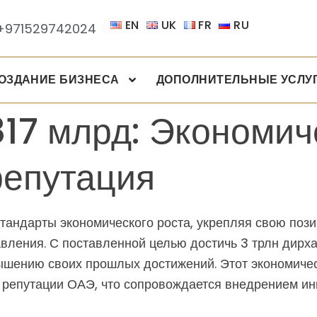
EN
UK
FR
RU
+971529742024
ОЗДАНИЕ БИЗНЕСА
ДОПОЛНИТЕЛЬНЫЕ УСЛУ
17 млрд: Экономич
репутация
андарты экономического роста, укрепляя свою пози
авления. С поставленной целью достичь 3 трлн дирх
вышению своих прошлых достижений. Этот экономиче
репутации ОАЭ, что сопровождается внедрением инн