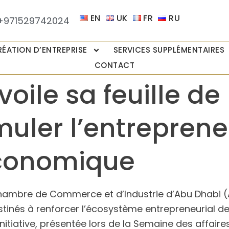
EN
UK
FR
RU
+971529742024
RÉATION D’ENTREPRISE
SERVICES SUPPLÉMENTAIRES
CONTACT
oile sa feuille de
uler l’entrepreneu
économique
hambre de Commerce et d’Industrie d’Abu Dhabi (
stinés à renforcer l’écosystème entrepreneurial de l
 initiative, présentée lors de la Semaine des affair