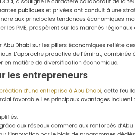
CCI, a souligné le caractère collaboratif de la feui
nantes publiques et privées ont conduit à une stra
pondre aux principales tendances économiques mondi
lier les PME, prospèrent sur les marchés régionaux e
r Abu Dhabi sur les piliers économiques reflète d
iaux. L’approche proactive de l’émirat, combinée
r en matière de diversification économique.
r les entrepreneurs
 création d’une entreprise à Abu Dhabi
, cette feui
ial favorable. Les principaux avantages incluent 
lifiés.
râce aux réseaux commerciaux renforcés d’Abu 
sur l’innovation par le biais de programmes dédiés