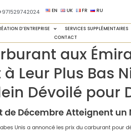
EN
UK
FR
RU
+971529742024
RÉATION D’ENTREPRISE
SERVICES SUPPLÉMENTAIRES
CONTACT
arburant aux Émir
à Leur Plus Bas N
lein Dévoilé pou
nt de Décembre Atteignent un 
Arabes Unis a annoncé les prix du carburant pour d