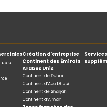
erciales
Création d'entreprise
Service
Continent des Émirats
supplém
rce à
Arabes Unis
Continent de Dubaï
rce
Continent d’Abu Dhabi
Continent de Sharjah
Continent d’Ajman
Zones franches des