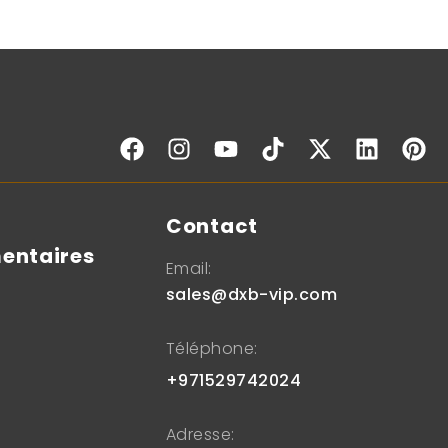
s
Contact
entaires
Email:
sales@dxb-vip.com
Téléphone:
+971529742024
Adresse: